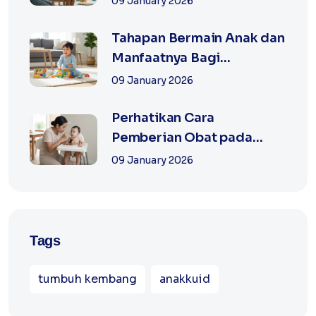
09 January 2026
Tahapan Bermain Anak dan
Manfaatnya Bagi
Pertumbuhan Anak
09 January 2026
Perhatikan Cara
Pemberian Obat pada
Anak
09 January 2026
Tags
tumbuh kembang
anakkuid