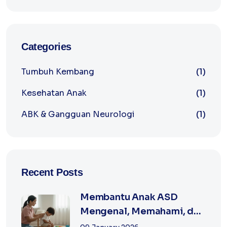
Categories
Tumbuh Kembang
(1)
Kesehatan Anak
(1)
ABK & Gangguan Neurologi
(1)
Recent Posts
Membantu Anak ASD
Mengenal, Memahami, dan
Mengatur Emosi