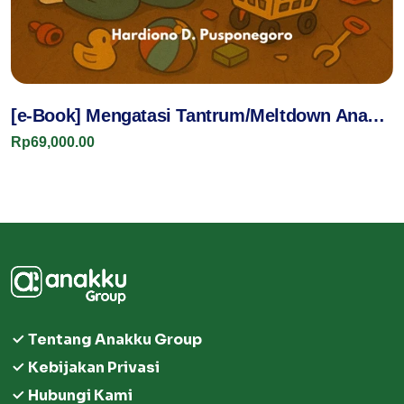
[e-Book] Mengatasi Tantrum/Meltdown Anak
ASD
Rp69,000.00
Tentang Anakku Group
Kebijakan Privasi
Hubungi Kami