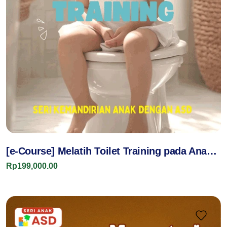
[e-Course] Melatih Toilet Training pada Anak
dengan ASD
Rp199,000.00