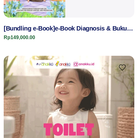
[Bundling e-Book]e-Book Diagnosis & Buku
Perkembangan Anak
Rp149,000.00